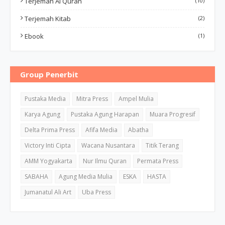
Terjemah Al Quran
(10)
Terjemah Kitab
(2)
Ebook
(1)
Group Penerbit
Pustaka Media
Mitra Press
Ampel Mulia
Karya Agung
Pustaka Agung Harapan
Muara Progresif
Delta Prima Press
Afifa Media
Abatha
Victory Inti Cipta
Wacana Nusantara
Titik Terang
AMM Yogyakarta
Nur Ilmu Quran
Permata Press
SABAHA
Agung Media Mulia
ESKA
HASTA
Jumanatul Ali Art
Uba Press