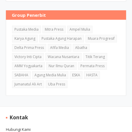
Group Penerbit
Pustaka Media
Mitra Press
Ampel Mulia
Karya Agung
Pustaka Agung Harapan
Muara Progresif
Delta Prima Press
Afifa Media
Abatha
Victory Inti Cipta
Wacana Nusantara
Titik Terang
AMM Yogyakarta
Nur Ilmu Quran
Permata Press
SABAHA
Agung Media Mulia
ESKA
HASTA
Jumanatul Ali Art
Uba Press
Kontak
Hubungi Kami