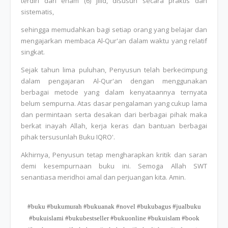
terdiri dari enam (6) jilid, disusun secara praktis dan
sistematis,
sehingga memudahkan bagi setiap orang yang belajar dan
mengajarkan membaca Al-Qur'an dalam waktu yang relatif
singkat.
Sejak tahun lima puluhan, Penyusun telah berkecimpung
dalam pengajaran Al-Qur'an dengan menggunakan
berbagai metode yang dalam kenyataannya ternyata
belum sempurna. Atas dasar pengalaman yang cukup lama
dan permintaan serta desakan dari berbagai pihak maka
berkat inayah Allah, kerja keras dan bantuan berbagai
pihak tersusunlah Buku IQRO'.
Akhirnya, Penyusun tetap mengharapkan kritik dan saran
demi kesempurnaan buku ini. Semoga Allah SWT
senantiasa meridhoi amal dan perjuangan kita. Amin.
#buku #bukumurah #bukuanak #novel #bukubagus #jualbuku
#bukuislami #bukubestseller #bukuonline #bukuislam #book