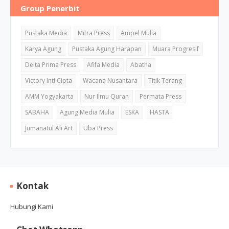
Group Penerbit
Pustaka Media
Mitra Press
Ampel Mulia
Karya Agung
Pustaka Agung Harapan
Muara Progresif
Delta Prima Press
Afifa Media
Abatha
Victory Inti Cipta
Wacana Nusantara
Titik Terang
AMM Yogyakarta
Nur Ilmu Quran
Permata Press
SABAHA
Agung Media Mulia
ESKA
HASTA
Jumanatul Ali Art
Uba Press
Kontak
Hubungi Kami