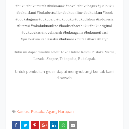
#buku #bukumurah #bukuanak #novel #bukubagus #jualbuku
#bukuislami #bukubestseller #bukuonline #bukuislam #book
#bookstagram #bukubaru #tokobuku #bukudiskon #indonesia
#literasi #tokobukuonline #books #bacabuku #bukuoriginal
#bukubekas #novelmurah #bukuagama #bukumotivasi
#jualbukumurah #sastra #bukuanakmurah #baca #bhfyp
Buku ini dapat dimiliki lewat Toko Online Resmi Pustaka Media,
Lazada, Shopee, Tokopedia, Bukalapak.
Untuk pembelian grosir dapat menghubungi kontak kami
dibawah.
Kamus
Pustaka Agung Harapan