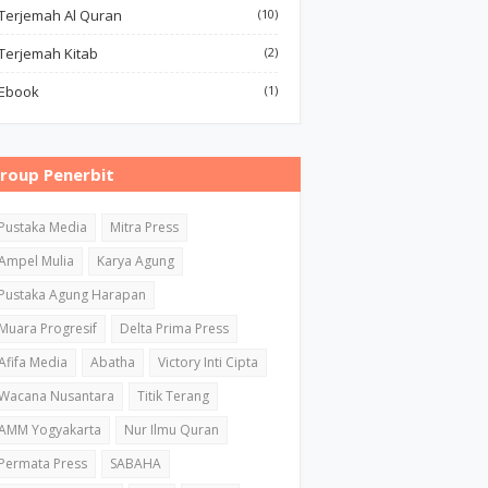
Terjemah Al Quran
(10)
Terjemah Kitab
(2)
Ebook
(1)
roup Penerbit
Pustaka Media
Mitra Press
Ampel Mulia
Karya Agung
Pustaka Agung Harapan
Muara Progresif
Delta Prima Press
Afifa Media
Abatha
Victory Inti Cipta
Wacana Nusantara
Titik Terang
AMM Yogyakarta
Nur Ilmu Quran
Permata Press
SABAHA