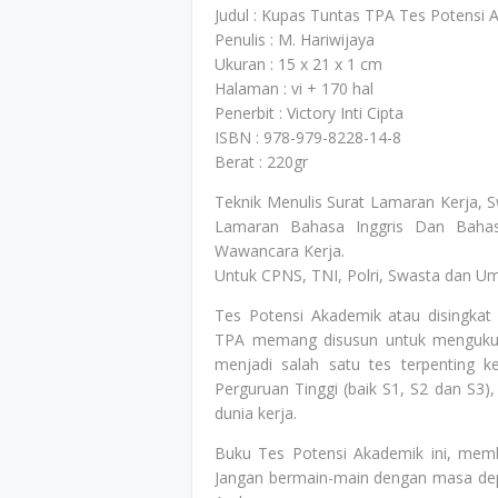
Judul : Kupas Tuntas TPA Tes Potensi 
Penulis : M. Hariwijaya
Ukuran : 15 x 21 x 1 cm
Halaman : vi + 170 hal
Penerbit : Victory Inti Cipta
ISBN : 978-979-8228-14-8
Berat : 220gr
Teknik Menulis Surat Lamaran Kerja, S
Lamaran Bahasa Inggris Dan Bahasa
Wawancara Kerja.
Untuk CPNS, TNI, Polri, Swasta dan U
Tes Potensi Akademik atau disingkat
TPA memang disusun untuk mengukur 
menjadi salah satu tes terpenting 
Perguruan Tinggi (baik S1, S2 dan S3
dunia kerja.
Buku Tes Potensi Akademik ini, memb
Jangan bermain-main dengan masa depa