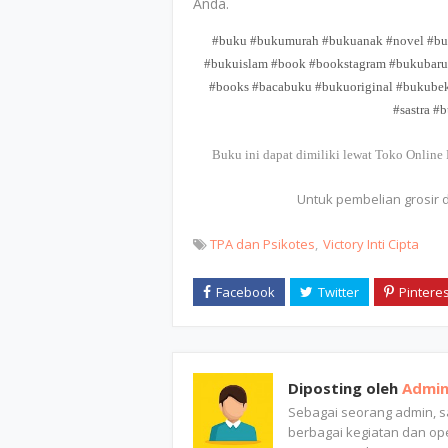
Anda.
#buku #bukumurah #bukuanak #novel #buk
#bukuislam #book #bookstagram #bukubaru 
#books #bacabuku #bukuoriginal #bukube
#sastra #
Buku ini dapat dimiliki lewat Toko Online
Untuk pembelian grosir
TPA dan Psikotes
Victory Inti Cipta
Diposting oleh
Admi
Sebagai seorang admin, 
berbagai kegiatan dan ope