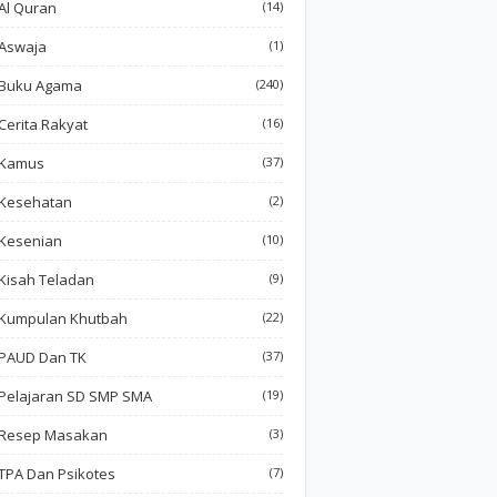
Al Quran
(14)
Aswaja
(1)
Buku Agama
(240)
Cerita Rakyat
(16)
Kamus
(37)
Kesehatan
(2)
Kesenian
(10)
Kisah Teladan
(9)
Kumpulan Khutbah
(22)
PAUD Dan TK
(37)
Pelajaran SD SMP SMA
(19)
Resep Masakan
(3)
TPA Dan Psikotes
(7)