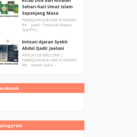
Kitab Doa dan Amalan
Sehari-hari Umat Islam
Sepanjang Masa
PEMBELIAN KLIK LINK DI BAWAH
INI : Judul : Terjemah Majmu'
Syarif Pe…
Intisari Ajaran Syekh
Abdul Qadir Jaelani
AFFILIATOR WELCOME |
PEMBELIAN KLIK LINK DI BAWAH
INI : Intisari Ajara…
acebook
ategories