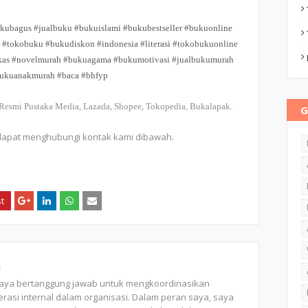
ubagus #jualbuku #bukuislami #bukubestseller #bukuonline
#tokobuku #bukudiskon #indonesia #literasi #tokobukuonline
kas #novelmurah #bukuagama #bukumotivasi #jualbukumurah
bukuanakmurah #baca #bhfyp
 Resmi Pustaka Media, Lazada, Shopee, Tokopedia, Bukalapak.
G
 dapat menghubungi kontak kami dibawah.
n
saya bertanggung jawab untuk mengkoordinasikan
rasi internal dalam organisasi. Dalam peran saya, saya