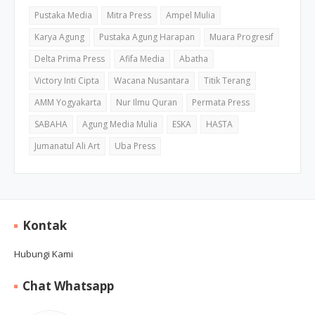
Pustaka Media
Mitra Press
Ampel Mulia
Karya Agung
Pustaka Agung Harapan
Muara Progresif
Delta Prima Press
Afifa Media
Abatha
Victory Inti Cipta
Wacana Nusantara
Titik Terang
AMM Yogyakarta
Nur Ilmu Quran
Permata Press
SABAHA
Agung Media Mulia
ESKA
HASTA
Jumanatul Ali Art
Uba Press
Kontak
Hubungi Kami
Chat Whatsapp