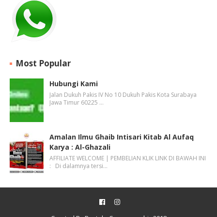
Most Popular
Hubungi Kami
Jalan Dukuh Pakis IV No 10 Dukuh Pakis Kota Surabaya
Jawa Timur 60225 …
Amalan Ilmu Ghaib Intisari Kitab Al Aufaq
Karya : Al-Ghazali
AFFILIATE WELCOME | PEMBELIAN KLIK LINK DI BAWAH INI
: Di dalamnya tersi…