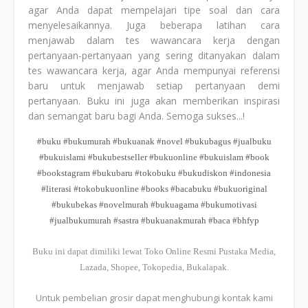
agar Anda dapat mempelajari tipe soal dan cara
menyelesaikannya. Juga beberapa latihan cara
menjawab dalam tes wawancara kerja dengan
pertanyaan-pertanyaan yang sering ditanyakan dalam
tes wawancara kerja, agar Anda mempunyai referensi
baru untuk menjawab setiap pertanyaan demi
pertanyaan. Buku ini juga akan memberikan inspirasi
dan semangat baru bagi Anda. Semoga sukses...!
#buku #bukumurah #bukuanak #novel #bukubagus #jualbuku
#bukuislami #bukubestseller #bukuonline #bukuislam #book
#bookstagram #bukubaru #tokobuku #bukudiskon #indonesia
#literasi #tokobukuonline #books #bacabuku #bukuoriginal
#bukubekas #novelmurah #bukuagama #bukumotivasi
#jualbukumurah #sastra #bukuanakmurah #baca #bhfyp
Buku ini dapat dimiliki lewat Toko Online Resmi Pustaka Media,
Lazada, Shopee, Tokopedia, Bukalapak.
Untuk pembelian grosir dapat menghubungi kontak kami