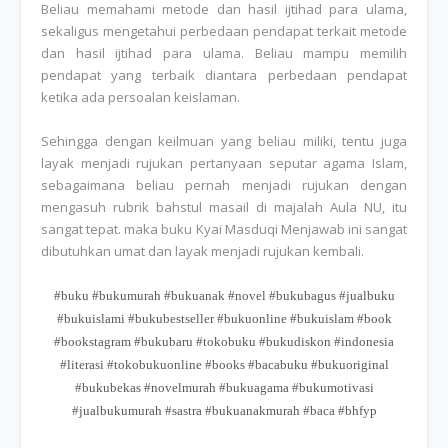
Beliau memahami metode dan hasil ijtihad para ulama,
sekaligus mengetahui perbedaan pendapat terkait metode
dan hasil ijtihad para ulama. Beliau mampu memilih
pendapat yang terbaik diantara perbedaan pendapat
ketika ada persoalan keislaman.
Sehingga dengan keilmuan yang beliau miliki, tentu juga
layak menjadi rujukan pertanyaan seputar agama Islam,
sebagaimana beliau pernah menjadi rujukan dengan
mengasuh rubrik bahstul masail di majalah Aula NU, itu
sangat tepat. maka buku Kyai Masduqi Menjawab ini sangat
dibutuhkan umat dan layak menjadi rujukan kembali.
#buku #bukumurah #bukuanak #novel #bukubagus #jualbuku
#bukuislami #bukubestseller #bukuonline #bukuislam #book
#bookstagram #bukubaru #tokobuku #bukudiskon #indonesia
#literasi #tokobukuonline #books #bacabuku #bukuoriginal
#bukubekas #novelmurah #bukuagama #bukumotivasi
#jualbukumurah #sastra #bukuanakmurah #baca #bhfyp