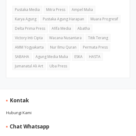
Pustaka Media
Mitra Press
Ampel Mulia
Karya Agung
Pustaka Agung Harapan
Muara Progresif
Delta Prima Press
Afifa Media
Abatha
Victory Inti Cipta
Wacana Nusantara
Titik Terang
AMM Yogyakarta
Nur Ilmu Quran
Permata Press
SABAHA
Agung Media Mulia
ESKA
HASTA
Jumanatul Ali Art
Uba Press
Kontak
Hubungi Kami
Chat Whatsapp