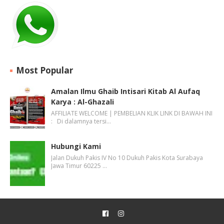
Most Popular
Amalan Ilmu Ghaib Intisari Kitab Al Aufaq
Karya : Al-Ghazali
AFFILIATE WELCOME | PEMBELIAN KLIK LINK DI BAWAH INI
: Di dalamnya tersi…
Hubungi Kami
Jalan Dukuh Pakis IV No 10 Dukuh Pakis Kota Surabaya
Jawa Timur 60225 …