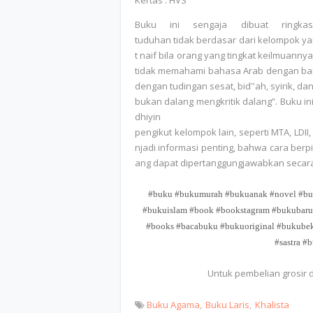
Kertas : HVS
Buku ini sengaja dibuat ringk
tuduhan tidak berdasar dari kelompok yan
t naif bila orang yang tingkat keilmuann
tidak memahami bahasa Arab dengan bai
dengan tudingan sesat, bid‟ah, syirik, dan
bukan dalang mengkritik dalang”. Buku i
dhiyin de
pengikut kelompok lain, seperti MTA, LDI
njadi informasi penting, bahwa cara ber
ang dapat dipertanggungjawabkan secara
#buku #bukumurah #bukuanak #novel #buk
#bukuislam #book #bookstagram #bukubaru 
#books #bacabuku #bukuoriginal #bukube
#sastra #
Untuk pembelian grosir
Buku Agama
Buku Laris
Khalista