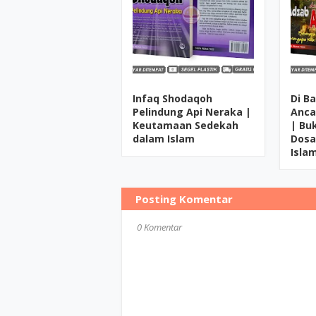
Infaq Shodaqoh
Di B
Pelindung Api Neraka |
Anca
Keutamaan Sedekah
| Bu
dalam Islam
Dosa
Isla
Posting Komentar
0 Komentar