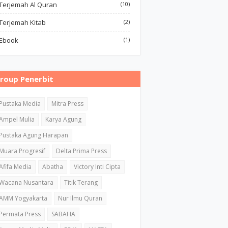
Terjemah Al Quran
(10)
Terjemah Kitab
(2)
Ebook
(1)
roup Penerbit
Pustaka Media
Mitra Press
Ampel Mulia
Karya Agung
Pustaka Agung Harapan
Muara Progresif
Delta Prima Press
Afifa Media
Abatha
Victory Inti Cipta
Wacana Nusantara
Titik Terang
AMM Yogyakarta
Nur Ilmu Quran
Permata Press
SABAHA