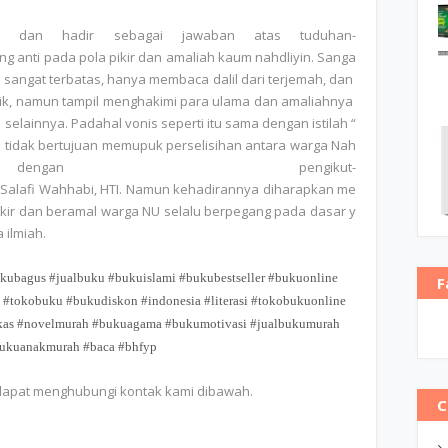
as dan hadir sebagai jawaban atas tuduhan-
g anti pada pola pikir dan amaliah kaum nahdliyin. Sanga
ya sangat terbatas, hanya membaca dalil dari terjemah, dan
k, namun tampil menghakimi para ulama dan amaliahnya
 selainnya. Padahal vonis seperti itu sama dengan istilah “
ni tidak bertujuan memupuk perselisihan antara warga Nah
ngan pengikut-
I, Salafi Wahhabi, HTI. Namun kehadirannya diharapkan me
pikir dan beramal warga NU selalu berpegang pada dasar y
 ilmiah.
ubagus #jualbuku #bukuislami #bukubestseller #bukuonline
F
#tokobuku #bukudiskon #indonesia #literasi #tokobukuonline
kas #novelmurah #bukuagama #bukumotivasi #jualbukumurah
bukuanakmurah #baca #bhfyp
 dapat menghubungi kontak kami dibawah.
C