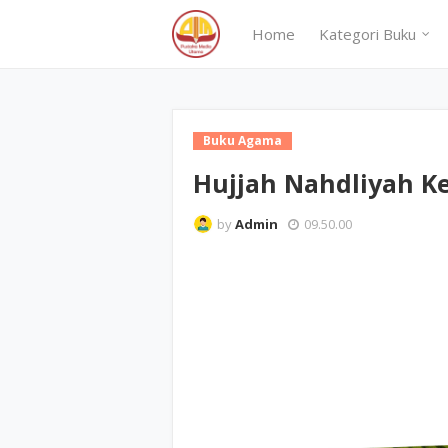
Home
Kategori Buku
Buku Agama
Hujjah Nahdliyah K
by
Admin
09.50.00