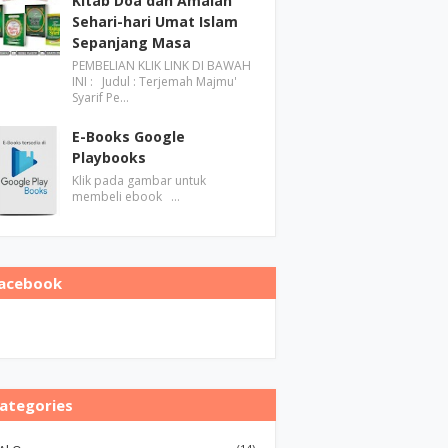
Kitab Doa dan Amalan
Sehari-hari Umat Islam
Sepanjang Masa
PEMBELIAN KLIK LINK DI BAWAH
INI : Judul : Terjemah Majmu'
Syarif Pe…
E-Books Google
Playbooks
Klik pada gambar untuk
membeli ebook …
acebook
ategories