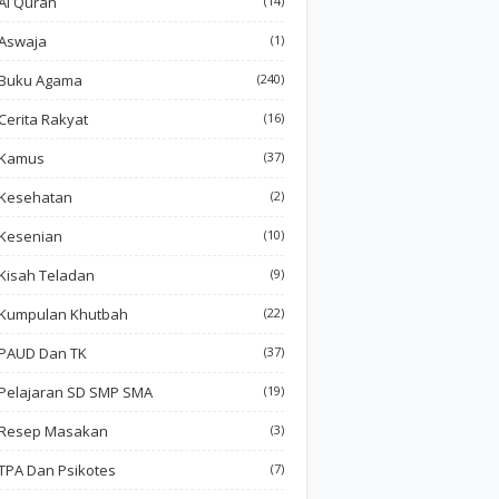
Al Quran
(14)
Aswaja
(1)
Buku Agama
(240)
Cerita Rakyat
(16)
Kamus
(37)
Kesehatan
(2)
Kesenian
(10)
Kisah Teladan
(9)
Kumpulan Khutbah
(22)
PAUD Dan TK
(37)
Pelajaran SD SMP SMA
(19)
Resep Masakan
(3)
TPA Dan Psikotes
(7)