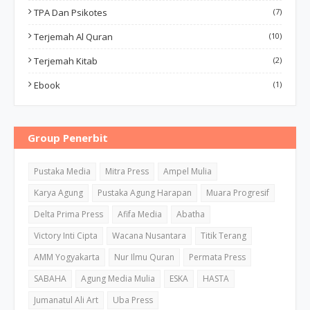
TPA Dan Psikotes
(7)
Terjemah Al Quran
(10)
Terjemah Kitab
(2)
Ebook
(1)
Group Penerbit
Pustaka Media
Mitra Press
Ampel Mulia
Karya Agung
Pustaka Agung Harapan
Muara Progresif
Delta Prima Press
Afifa Media
Abatha
Victory Inti Cipta
Wacana Nusantara
Titik Terang
AMM Yogyakarta
Nur Ilmu Quran
Permata Press
SABAHA
Agung Media Mulia
ESKA
HASTA
Jumanatul Ali Art
Uba Press