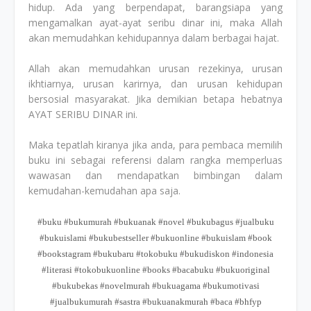
hidup. Ada yang berpendapat, barangsiapa yang
mengamalkan ayat-ayat seribu dinar ini, maka Allah
akan memudahkan kehidupannya dalam berbagai hajat.
Allah akan memudahkan urusan rezekinya, urusan
ikhtiarnya, urusan karirnya, dan urusan kehidupan
bersosial masyarakat. Jika demikian betapa hebatnya
AYAT SERIBU DINAR ini.
Maka tepatlah kiranya jika anda, para pembaca memilih
buku ini sebagai referensi dalam rangka memperluas
wawasan dan mendapatkan bimbingan dalam
kemudahan-kemudahan apa saja.
#buku #bukumurah #bukuanak #novel #bukubagus #jualbuku
#bukuislami #bukubestseller #bukuonline #bukuislam #book
#bookstagram #bukubaru #tokobuku #bukudiskon #indonesia
#literasi #tokobukuonline #books #bacabuku #bukuoriginal
#bukubekas #novelmurah #bukuagama #bukumotivasi
#jualbukumurah #sastra #bukuanakmurah #baca #bhfyp