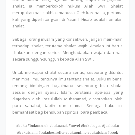
shalat, ia memperkokoh hukum Allah SWT. Shalat
merupakan basic akhlak manusia. Oleh karena itu, pertama
kali yang diperhitungkan di Yaumil Hisab adalah amalan
shalat.
Sebagai orang muslim yang konsekwen, jangan main-main
terhadap shalat, terutama shalat wajib. Amalan ini harus
dilakukan dengan serius. Menghadapkan wajah dan hati
secara sungguh-sungguh kepada Allah SWT.
Untuk mencapai shalat secara serius, seseorang dituntut
menimba ilmu, tentunya ilmu tentang shalat. Buku ini berisi
tentang bimbingan bagaimana seseorang bisa shalat
sesuai dengan syariat Islam, terutama apa-apa yang
diajarkan oleh Rasulullah Muhammad, dicontohkan oleh
para sahabat, tabiin dan ulama. Semoga buku ini
bermanfaat bagi kehidupan spiritual para pembaca.
#buku #bukumurah #bukuanak #novel #bukubagus #jualbuku
#bukuislami #bukubestseller #bukuonline #bukuislam #book