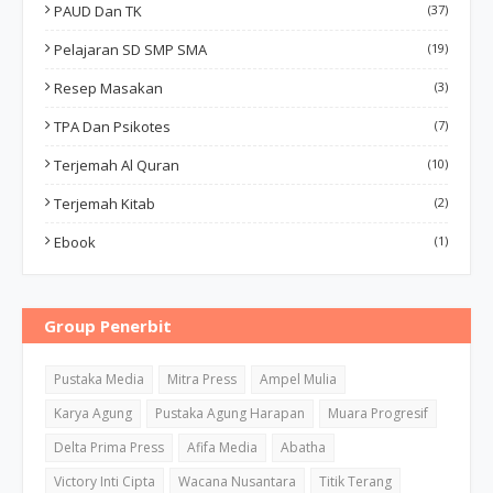
PAUD Dan TK
(37)
Pelajaran SD SMP SMA
(19)
Resep Masakan
(3)
TPA Dan Psikotes
(7)
Terjemah Al Quran
(10)
Terjemah Kitab
(2)
Ebook
(1)
Group Penerbit
Pustaka Media
Mitra Press
Ampel Mulia
Karya Agung
Pustaka Agung Harapan
Muara Progresif
Delta Prima Press
Afifa Media
Abatha
Victory Inti Cipta
Wacana Nusantara
Titik Terang