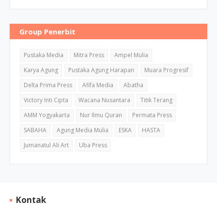
Group Penerbit
Pustaka Media
Mitra Press
Ampel Mulia
Karya Agung
Pustaka Agung Harapan
Muara Progresif
Delta Prima Press
Afifa Media
Abatha
Victory Inti Cipta
Wacana Nusantara
Titik Terang
AMM Yogyakarta
Nur Ilmu Quran
Permata Press
SABAHA
Agung Media Mulia
ESKA
HASTA
Jumanatul Ali Art
Uba Press
Kontak