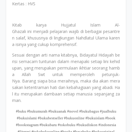
Kertas : HVS
Kitab karya Hujjatul Islam Al-
Ghazali ini menjadi pelajaran wajib di berbagai pesantre
n salaf, khususnya di lingkungan Nahdlatul Ulama karen
a isinya yang cukup komprehensif.
Sesuai dengan arti nama kitabnya, Bidayatul Hidayah be
risi semacam tuntunan dalam menapaki setiap lini kehid
upan, yang merupakan permulaan ikhtiar seorang hamb
a Allah Swt untuk memperoleh petunjuk-
Nya. Barang siapa bisa meraihnya, maka dia akan mera
sakan ketentraman hati dan kebahagiaan yang abadi. Ha
l itu merupakan dambaan setiap manusia sepanjang za
man.
#buku #bukumurah #bukuanak #novel #bukubagus #jualbuku
#bukuislami #bukubestseller #bukuonline #bukuislam #book
#bookstagram #bukubaru #tokobuku #bukudiskon #indonesia
#literasi #tokobukuonline #books #bacabuku #bukuoriginal