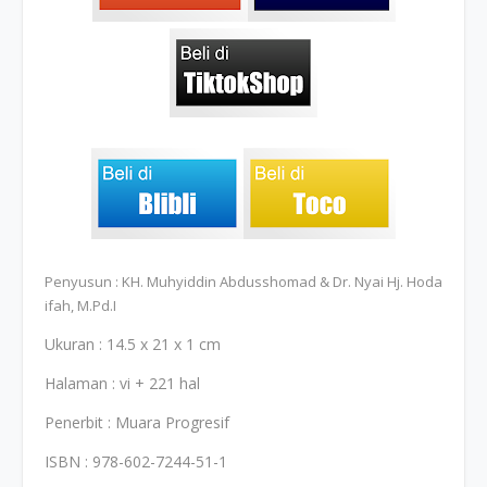
Penyusun : KH. Muhyiddin Abdusshomad & Dr. Nyai Hj. Hoda
ifah, M.Pd.I
Ukuran : 14.5 x 21 x 1 cm
Halaman : vi + 221 hal
Penerbit : Muara Progresif
ISBN : 978-602-7244-51-1