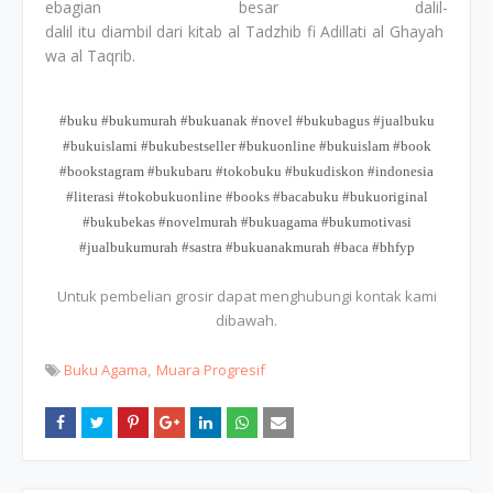
ebagian besar dalil-
dalil itu diambil dari kitab al Tadzhib fi Adillati al Ghayah
wa al Taqrib.
#buku #bukumurah #bukuanak #novel #bukubagus #jualbuku
#bukuislami #bukubestseller #bukuonline #bukuislam #book
#bookstagram #bukubaru #tokobuku #bukudiskon #indonesia
#literasi #tokobukuonline #books #bacabuku #bukuoriginal
#bukubekas #novelmurah #bukuagama #bukumotivasi
#jualbukumurah #sastra #bukuanakmurah #baca #bhfyp
Untuk pembelian grosir dapat menghubungi kontak kami
dibawah.
Buku Agama
Muara Progresif