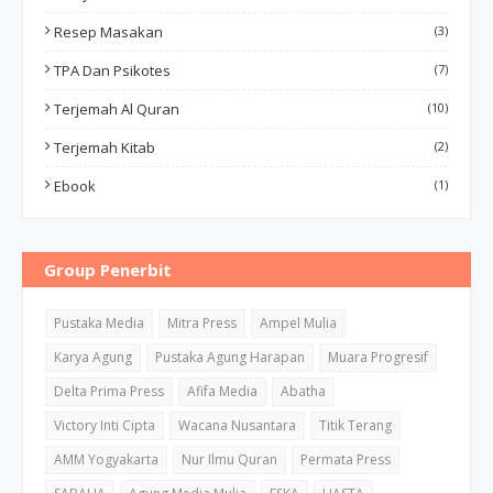
Resep Masakan
(3)
TPA Dan Psikotes
(7)
Terjemah Al Quran
(10)
Terjemah Kitab
(2)
Ebook
(1)
Group Penerbit
Pustaka Media
Mitra Press
Ampel Mulia
Karya Agung
Pustaka Agung Harapan
Muara Progresif
Delta Prima Press
Afifa Media
Abatha
Victory Inti Cipta
Wacana Nusantara
Titik Terang
AMM Yogyakarta
Nur Ilmu Quran
Permata Press