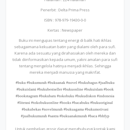
Penerbit : Delta Prima Press
ISBN : 978-979-19430-0-0
Kertas : Newspaper
Buku ini mengupas tentang energi di balik hati ikhlas
sebagaimana kekuatan batin yang dialami oleh para sufi.
Karena ada sesuatu yang dirahasiakan oleh mereka dan
tidak diinformasikan kepada umum, yakni amalan para sufi
tentang mengelola hatinya menjadi ikhlas. Sehingga
mereka menjadi manusia yang makrifat.
#buku #bukumurah #bukuanak #novel #bukubagus #jualbuku
#bukuislami #bukubestseller #bukuonline #bukuislam #book
#bookstagram #bukubaru #tokobuku #bukudiskon #indonesia
#literasi #tokobukuonline #books #bacabuku #bukuoriginal
#bukubekas #novelmurah #bukuagama #bukumotivasi
#jualbukumurah #sastra #bukuanakmurah #baca #bhfyp
Untuk pembelian grosir dapat menghubungi kontak kami