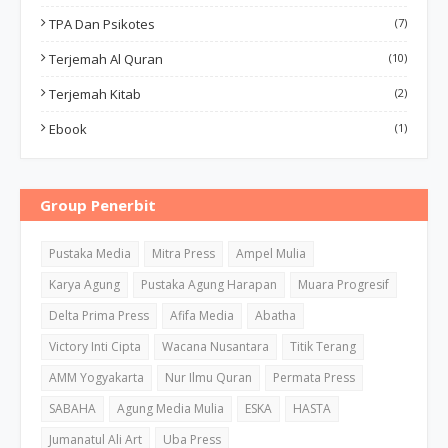
TPA Dan Psikotes
(7)
Terjemah Al Quran
(10)
Terjemah Kitab
(2)
Ebook
(1)
Group Penerbit
Pustaka Media
Mitra Press
Ampel Mulia
Karya Agung
Pustaka Agung Harapan
Muara Progresif
Delta Prima Press
Afifa Media
Abatha
Victory Inti Cipta
Wacana Nusantara
Titik Terang
AMM Yogyakarta
Nur Ilmu Quran
Permata Press
SABAHA
Agung Media Mulia
ESKA
HASTA
Jumanatul Ali Art
Uba Press